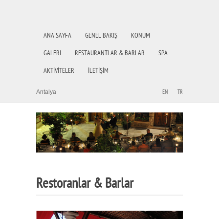
ANA SAYFA
GENEL BAKIŞ
KONUM
GALERI
RESTAURANTLAR & BARLAR
SPA
AKTİVİTELER
İLETİŞİM
Antalya
EN
TR
Restoranlar & Barlar