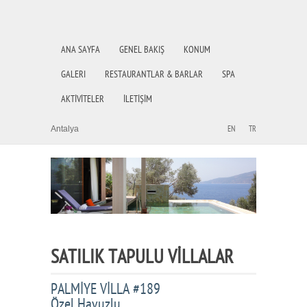
ANA SAYFA
GENEL BAKIŞ
KONUM
GALERI
RESTAURANTLAR & BARLAR
SPA
AKTİVİTELER
İLETİŞİM
Antalya
EN
TR
SATILIK TAPULU VİLLALAR
PALMİYE VİLLA #189
Özel Havuzlu